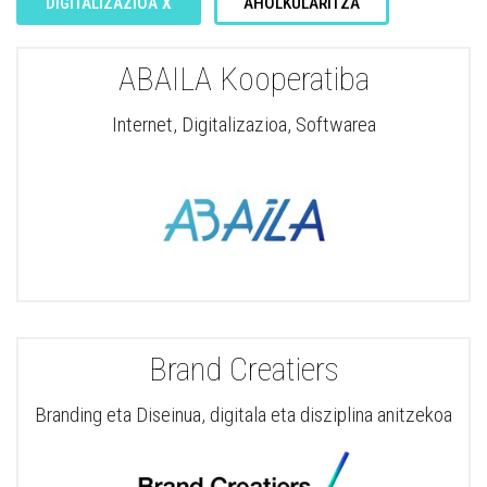
DIGITALIZAZIOA
X
AHOLKULARITZA
ABAILA Kooperatiba
Internet, Digitalizazioa, Softwarea
Brand Creatiers
Branding eta Diseinua, digitala eta disziplina anitzekoa