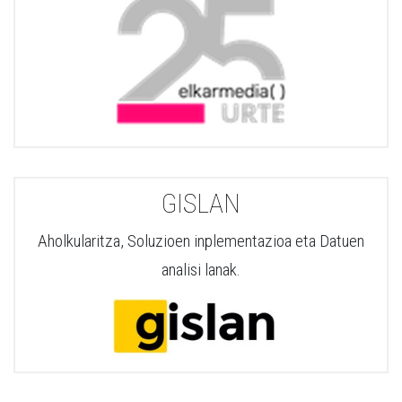
GISLAN
Aholkularitza, Soluzioen inplementazioa eta Datuen
analisi lanak.