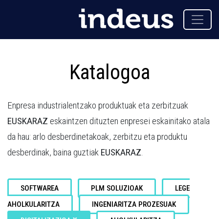
Katalogoa
Enpresa industrialentzako produktuak eta zerbitzuak
EUSKARAZ
eskaintzen dituzten enpresei eskainitako atala
da hau: arlo desberdinetakoak, zerbitzu eta produktu
desberdinak, baina guztiak
EUSKARAZ
.
SOFTWAREA
PLM SOLUZIOAK
LEGE
AHOLKULARITZA
INGENIARITZA PROZESUAK