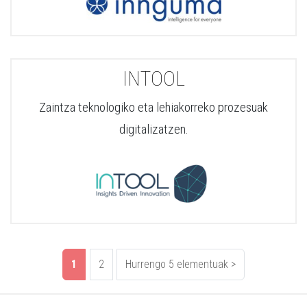
INTOOL
Zaintza teknologiko eta lehiakorreko prozesuak
digitalizatzen.
1
2
Hurrengo 5 elementuak
>
(oraingoa)