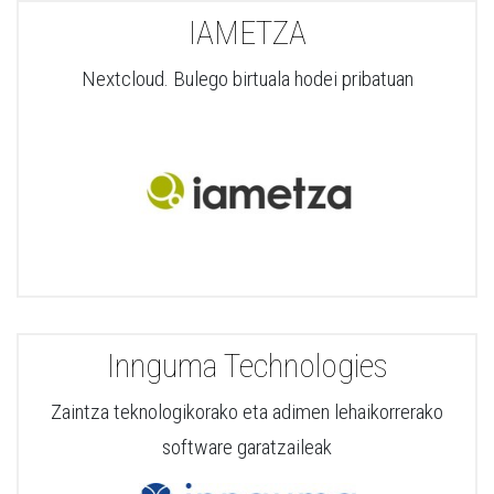
IAMETZA
Nextcloud. Bulego birtuala hodei pribatuan
Innguma Technologies
Zaintza teknologikorako eta adimen lehaikorrerako
software garatzaileak