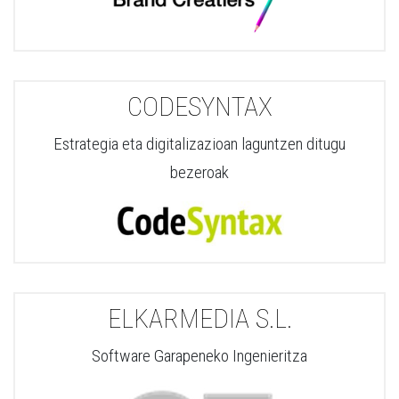
CODESYNTAX
Estrategia eta digitalizazioan laguntzen ditugu
bezeroak
ELKARMEDIA S.L.
Software Garapeneko Ingenieritza