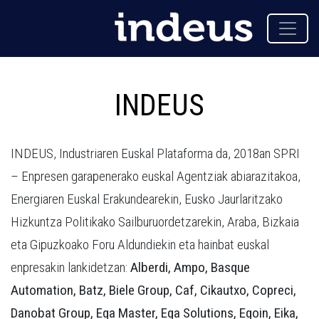
INDEUS
INDEUS, Industriaren Euskal Plataforma da, 2018an SPRI
– Enpresen garapenerako euskal Agentziak abiarazitakoa,
Energiaren Euskal Erakundearekin, Eusko Jaurlaritzako
Hizkuntza Politikako Sailburuordetzarekin, Araba, Bizkaia
eta Gipuzkoako Foru Aldundiekin eta hainbat euskal
enpresakin lankidetzan:
Alberdi,
Ampo, Basque
Automation, Batz, Biele Group, Caf, Cikautxo, Copreci,
Danobat Group, Ega Master, Ega Solutions, Egoin, Eika,