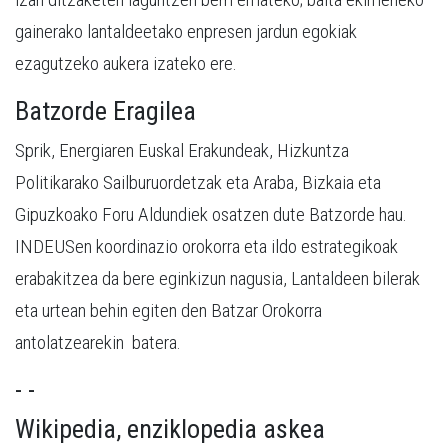
gainerako lantaldeetako enpresen jardun egokiak
ezagutzeko aukera izateko ere.
Batzorde Eragilea
Sprik, Energiaren Euskal Erakundeak, Hizkuntza
Politikarako Sailburuordetzak eta Araba, Bizkaia eta
Gipuzkoako Foru Aldundiek osatzen dute Batzorde hau.
INDEUSen koordinazio orokorra eta ildo estrategikoak
erabakitzea da bere eginkizun nagusia, Lantaldeen bilerak
eta urtean behin egiten den Batzar Orokorra
antolatzearekin batera.
- -
Wikipedia, enziklopedia askea