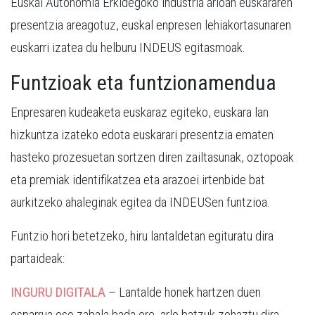
Euskal Autonomia Erkidegoko industria arloan euskararen
presentzia areagotuz, euskal enpresen lehiakortasunaren
euskarri izatea du helburu INDEUS egitasmoak.
Funtzioak eta funtzionamendua
Enpresaren kudeaketa euskaraz egiteko, euskara lan
hizkuntza izateko edota euskarari presentzia ematen
hasteko prozesuetan sortzen diren zailtasunak, oztopoak
eta premiak identifikatzea eta arazoei irtenbide bat
aurkitzeko ahaleginak egitea da INDEUSen funtzioa.
Funtzio hori betetzeko, hiru lantaldetan egituratu dira
partaideak:
INGURU DIGITALA
– Lantalde honek hartzen duen
esparrua oso zabala bada ere, arlo batzuk zehaztu dira,