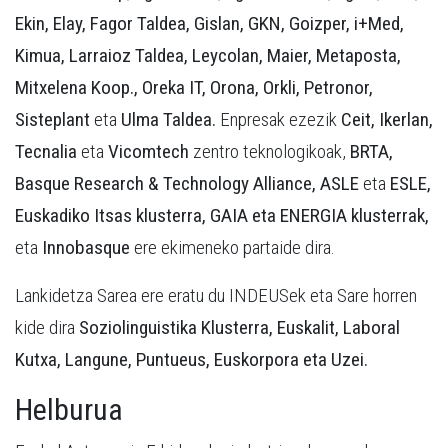
Ekin, Elay, Fagor Taldea, Gislan, GKN, Goizper, i+Med,
Kimua, Larraioz Taldea, Leycolan, Maier, Metaposta,
Mitxelena Koop., Oreka IT, Orona, Orkli, Petronor,
Sisteplant
eta
Ulma Taldea.
Enpresak ezezik
Ceit, Ikerlan,
Tecnalia
eta
Vicomtech
zentro teknologikoak,
BRTA,
Basque Research & Technology Alliance, ASLE
eta
ESLE,
Euskadiko Itsas klusterra, GAIA eta
ENERGIA klusterrak,
eta
Innobasque
ere ekimeneko partaide dira.
Lankidetza Sarea ere eratu du INDEUSek eta Sare horren
kide dira
Soziolinguistika Klusterra, Euskalit,
Laboral
Kutxa, Langune, Puntueus, Euskorpora eta Uzei.
Helburua