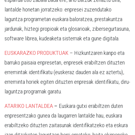
lantalde honetan jorratzeko: enpresei zuzendutako
laguntza programetan euskara baloratzea, prestakuntza
jardunak, hiztegi propioak eta glosarioak, zibersegurtasuna,
software librea, kudeaketa sistemak eta gune digitala.
EUSKARAZKO PRODUKTUAK
– Hizkuntzaren kanpo eta
barruko paisaia enpresetan, enpresek erabiltzen dituzten
erremintak identifikatu (euskeraz dauden ala ez aztertu),
erreminta horiek egiten dituzten enpresak identifikatu, diru-
laguntza programak garatu.
ATARIKO LANTALDEA
–
Euskara gutxi erabiltzen duten
enpresentzako gunea da laugarren lantalde hau, euskara
erabiltzeko dituzten zaitasunak identifikatzeko eta eskura
izan ditzaketen laguntzen berri emateko; baita ekimeneko