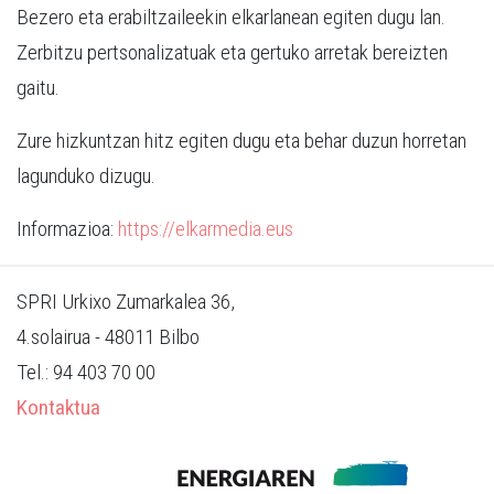
Bezero eta erabiltzaileekin elkarlanean egiten dugu lan.
Zerbitzu pertsonalizatuak eta gertuko arretak bereizten
gaitu.
Zure hizkuntzan hitz egiten dugu eta behar duzun horretan
lagunduko dizugu.
Informazioa:
https://elkarmedia.eus
SPRI Urkixo Zumarkalea 36,
4.solairua
- 48011 Bilbo
Tel.: 94 403 70 00
Kontaktua