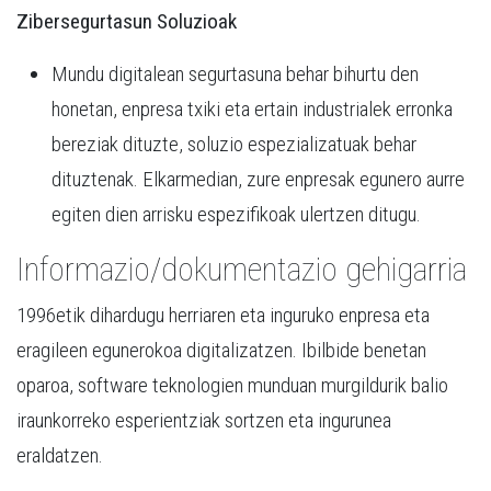
Zibersegurtasun Soluzioak
Mundu digitalean segurtasuna behar bihurtu den
honetan, enpresa txiki eta ertain industrialek erronka
bereziak dituzte, soluzio espezializatuak behar
dituztenak. Elkarmedian, zure enpresak egunero aurre
egiten dien arrisku espezifikoak ulertzen ditugu.
Informazio/dokumentazio gehigarria
1996etik dihardugu herriaren eta inguruko enpresa eta
eragileen egunerokoa digitalizatzen. Ibilbide benetan
oparoa, software teknologien munduan murgildurik balio
iraunkorreko esperientziak sortzen eta ingurunea
eraldatzen.