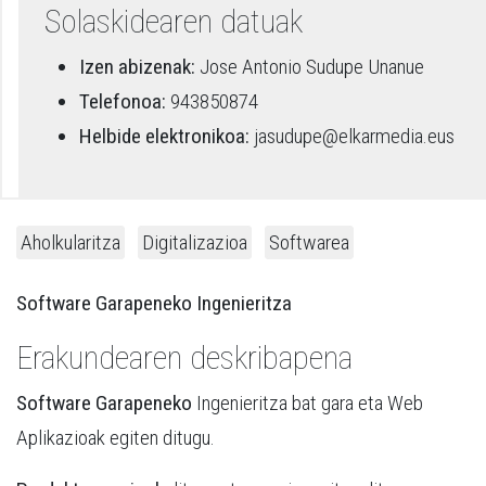
Solaskidearen datuak
Izen abizenak:
Jose Antonio Sudupe Unanue
Telefonoa:
943850874
Helbide elektronikoa:
jasudupe@elkarmedia.eus
Aholkularitza
Digitalizazioa
Softwarea
Software Garapeneko Ingenieritza
Erakundearen deskribapena
Software Garapeneko
Ingenieritza bat gara eta Web
Aplikazioak egiten ditugu.