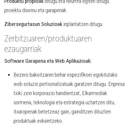
Produktu propioak
ditugu eta neurrira egiten ditugu
proiektu diseinu eta garapenak
Zibersegurtasun Soluzioak
inplantatzen ditugu.
Zerbitzuaren/produktuaren
ezaugarriak
Software Garapena eta Web Aplikazioak:
Bezero bakoitzaren behar espezifikoei egokitutako
web soluzio pertsonalizatuak garatzen ditugu. Enpresa
txiki zein korporazio handientzat, Elkarmediak
sormena, teknologia eta estrategia uztartzen ditu,
itxaropenak betetzeaz gain, gainditzen dituzten
produktuak eskaintzeko.