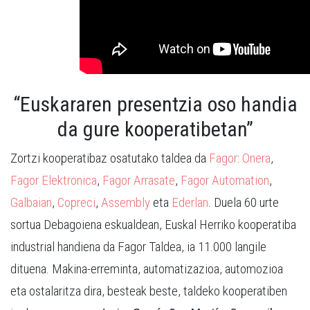
“Euskararen presentzia oso handia
da gure kooperatibetan”
Zortzi kooperatibaz osatutako taldea da
Fagor
:
Onera
,
Fagor Elektronica
,
Fagor Arrasate
,
Fagor Automation
,
Galbaian
,
Copreci
,
Assembly
eta
Ederlan
. Duela 60 urte
sortua Debagoiena eskualdean, Euskal Herriko kooperatiba
industrial handiena da Fagor Taldea, ia 11.000 langile
dituena. Makina-erreminta, automatizazioa, automozioa
eta ostalaritza dira, besteak beste, taldeko kooperatiben