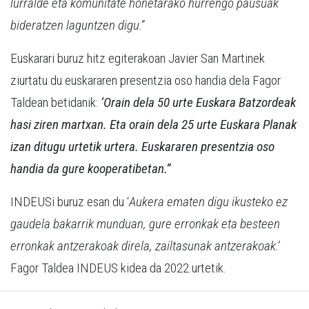
lurralde eta komunitate honetarako hurrengo pausuak
bideratzen laguntzen digu.”
Euskarari buruz hitz egiterakoan Javier San Martinek
ziurtatu du euskararen presentzia oso handia dela Fagor
Taldean betidanik:
‘Orain dela 50 urte Euskara Batzordeak
hasi ziren martxan. Eta orain dela 25 urte Euskara Planak
izan ditugu urtetik urtera. Euskararen presentzia oso
handia da gure kooperatibetan.”
INDEUSi buruz esan du ‘
Aukera ematen digu ikusteko ez
gaudela bakarrik munduan, gure erronkak eta besteen
erronkak antzerakoak direla, zailtasunak antzerakoak.’
Fagor Taldea INDEUS kidea da 2022.urtetik.