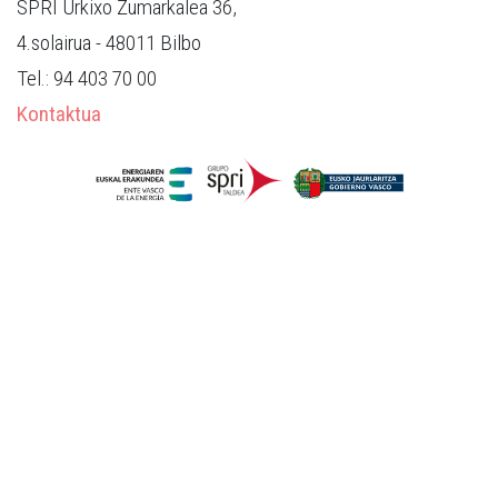
SPRI Urkixo Zumarkalea 36,
4.solairua
- 48011 Bilbo
Tel.: 94 403 70 00
Kontaktua