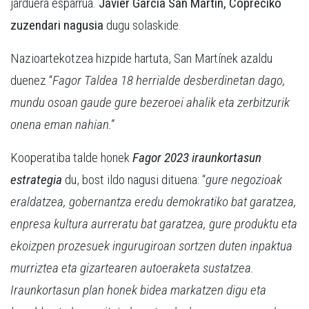
jarduera esparrua.
Javier García San Martín, Copreciko
zuzendari nagusia
dugu solaskide.
Nazioartekotzea hizpide hartuta, San Martínek azaldu
duenez “
Fagor Taldea 18 herrialde desberdinetan dago,
mundu osoan gaude gure bezeroei ahalik eta zerbitzurik
onena eman nahian.”
Kooperatiba talde honek
Fagor 2023 iraunkortasun
estrategia
du, bost ildo nagusi dituena: “
gure negozioak
eraldatzea, gobernantza eredu demokratiko bat garatzea,
enpresa kultura aurreratu bat garatzea, gure produktu eta
ekoizpen prozesuek ingurugiroan sortzen duten inpaktua
murriztea eta gizartearen autoeraketa sustatzea.
Iraunkortasun plan honek bidea markatzen digu eta